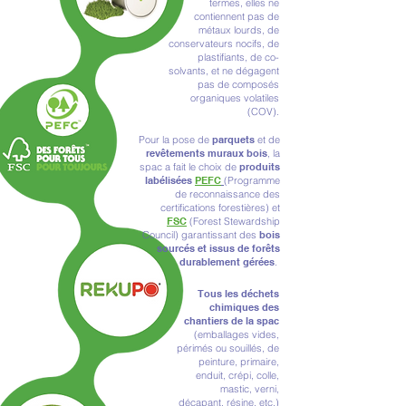
termes, elles ne
contiennent pas de
métaux lourds, de
conservateurs nocifs, de
plastifiants, de co-
solvants, et ne dégagent
pas de composés
organiques volatiles
(COV).
Pour la pose de
parquets
et de
revêtements muraux bois
, la
spac a fait le choix de
produits
labélisées
PEFC
(
Programme
de reconnaissance des
certifications forestières) et
FSC
(Forest Stewardship
Council)
garantissant des
bois
sourcés et issus de forêts
durablement gérées
.
Tous les déchets
chimiques des
chantiers de la spac
(emballages vides,
périmés ou souillés, de
peinture, primaire,
enduit, crépi, colle,
mastic, verni,
décapant, résine, etc.)