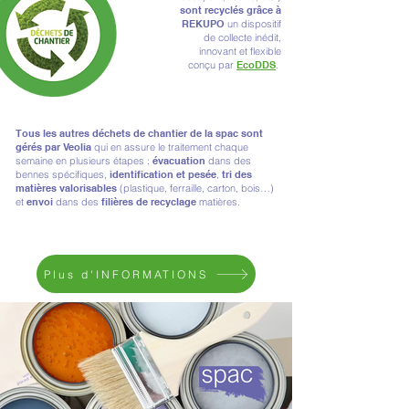
sont recyclés
grâce à
REKUPO
un dispositif
de collecte inédit,
innovant et flexible
conçu par
EcoDDS
.
Tous les autres déchets de chantier de la spac sont
gérés par Veolia
qui en assure le traitement chaque
semaine en plusieurs étapes :
évacuation
dans des
bennes spécifiques,
identification et pesée
,
tri des
matières valorisables
(plastique, ferraille, carton, bois…)
et
envoi
dans des
filières de recyclage
matières.
Plus d'INFORMATIONS