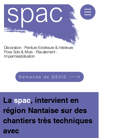
Décoration - Peinture Extérieure & Intérieure
Pose Sols & Murs - Ravalement -
Imperméabilisation
Demande de DEVIS
La
spac
, intervient en
région Nantaise sur des
chantiers très techniques
avec